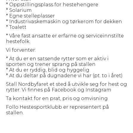
* Oppstillingsplass for hestehengere
* Solarium
* Egne stelleplasser
* Industrivaskemaskin og tørkerom for dekken
* Toalett
* Våre fast ansatte er erfarne og serviceinnstilte
hestefolk.
Vi forventer:
* At du er en satsende rytter som er aktiv i
sporten og trener sprang på stallen
* At du er ryddig, blid og hyggelig
* At du deltar på dugnadene vi har (pt. to i året)
Stall Nordbyfaret et sted å utvikle seg for hest og
rytter. Vi finnes på Facebook og Instagram
Ta kontakt for en prat, pris og omvisning
Follo Hestesportklubb er representert på
stallen.