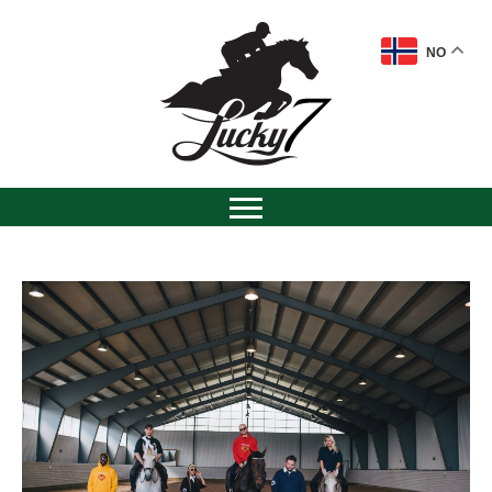
NO
LUCKY7
SPORTSHORSES
LUCKY7
LUCKY7 SPORTSHORSES
STABLES
LUCKY7 OPPDRETT
DESPACITO HW Z
LUCKY7
STALLENE
LUCKY7 AVLSHOPPER
ROMEO D’AUGUSTIJN
2019 LUCKY7’S ANGEL
OM OSS
RIDEBANER
RØD
LUCKY7 RYTTERE
KITO EPLEASER
2020 LUCKY7’S KARIM
AMBRA
LÆREBEDRIFT
FASILITETER
GRÅ
INNENDØRS RIDEBANE
LUCKY7’S KONTAKT
DON GUSTAVO
2020 LUCKY7’S DIAMOND
BILLY TENNESSEE
LEA FONDEVIK SYVERSEN
SERVICENIVÅ
UTENDØRS RIDEBANE
SOLARIUM
LUCKY7’S KARIM
2021 LUCKY7’S TAKI BLUE
CORSICA
TURMULIGHETER
VASKESPILT
LUCKY7’S COOL MAXIMO
2021 LUCKY7’S COOL MAXIMO
QARLAM DES ETISSES