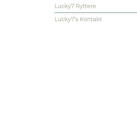
Lucky7 Ryttere
Lucky7’s Kontakt