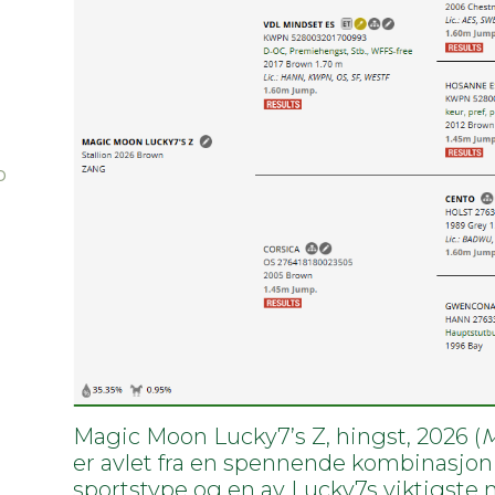
o
Magic Moon Lucky7’s Z, hingst, 2026 (
M
er
avlet fra en spennende kombinasjon
sportstype og en av Lucky7s viktigste m