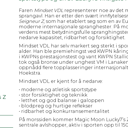
Faren
Mindset VDL
representerer noe av det
sprangavl. Han er etter den svært innflytelse
Seigneur Z
, som har etablert seg som en av 
moderne internasjonale spranghester. På mor
verdens mest betydningsfulle spranghingster
nedarve kapasitet, ridbarhet og forsiktighet.
Mindset VDL har selv markert seg sterkt i spo
alder. Han ble premiehingst ved KWPN kårin
i KWPNs prestasjonstest og vant KWPN Stalli
tok også bronse under unghest VM i Lanaken
oppnådd flere topplasseringer internasjonalt 
Hoekstra.
Mindset VDL er kjent for å nedarve:
• moderne og atletisk sportstype
• stor forsiktighet og teknikk
s Z
• letthet og god balanse i galoppen
• blodpreg og hurtige reflekser
• ridbarhet og konkurransementalitet
På morssiden kommer Magic Moon Lucky7’s Z f
sentrale avlshopper, aktiv i sporten opp til 150