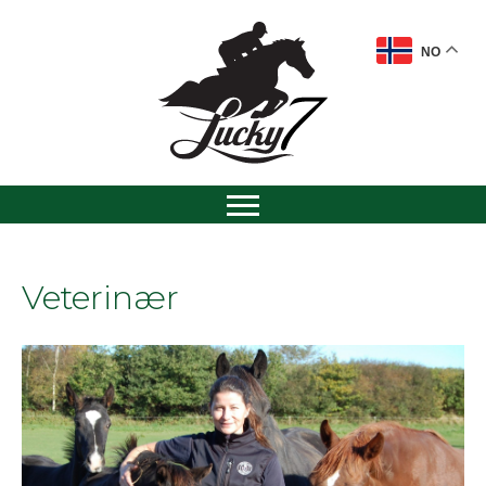
NO
LUCKY7
SPORTSHORSES
Veterinær
LUCKY7
LUCKY7 SPORTSHORSES
STABLES
LUCKY7 OPPDRETT
DESPACITO HW Z
LUCKY7
STALLENE
LUCKY7 AVLSHOPPER
ROMEO D’AUGUSTIJN
2019 LUCKY7’S ANGEL
OM OSS
RIDEBANER
RØD
LUCKY7 RYTTERE
KITO EPLEASER
2020 LUCKY7’S KARIM
AMBRA
LÆREBEDRIFT
FASILITETER
GRÅ
INNENDØRS RIDEBANE
LUCKY7’S KONTAKT
DON GUSTAVO
2020 LUCKY7’S DIAMOND
BILLY TENNESSEE
LEA FONDEVIK SYVERSEN
SERVICENIVÅ
UTENDØRS RIDEBANE
SOLARIUM
LUCKY7’S KARIM
2021 LUCKY7’S TAKI BLUE
CORSICA
TURMULIGHETER
VASKESPILT
LUCKY7’S COOL MAXIMO
2021 LUCKY7’S COOL MAXIMO
QARLAM DES ETISSES