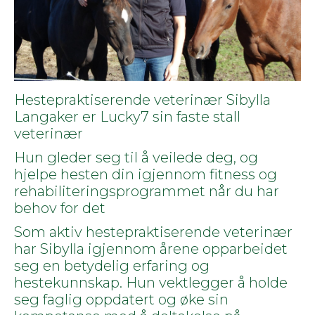
PRISLISTE
PADDOCKER
LUCKY7’S TAKI BLUE
2022 ZAKI BLUE LUCKY7’S Z
NETTBUTIKK
WATERTREADMILL
2023 CATALINA LUCKY7’S Z
TRENING
TREADMILL
2023 ZION BLUE LUCKY7’S Z
FOLLO HESTESPORTKLUBB
VITAFLOOR
TRENERE
2023 CHAMP LUCKY7’S Z
KONTAKT
SKYWALKER
HESTER FOR TRENING/SALGSKOMMISJON
PETER FLAM
2023 DIOR LUCKY7’S Z
Hestepraktiserende veterinær Sibylla
TRENINGSPROGRAM
LEA FONDEVIK SYVERSEN
2023 HAMID LUCKY7’S Z
Langaker er Lucky7 sin faste stall
MERETE RØED
veterinær
2024 HIGHNOTE LUCKY7’S Z
YVONNE WAMNES
2024 HINODE LUCKY7’S Z
Hun gleder seg til å veilede deg, og
TRUDE VASLESTAD
hjelpe hesten din igjennom fitness og
2024 INDIGO LUCKY7’S Z
rehabiliteringsprogrammet når du har
2025 SAMIRA LUCKY7’S Z
behov for det
2025 ARESCO LUCKY7’S Z
Som aktiv hestepraktiserende veterinær
2025 ARQINA LUCKY7’S Z
har Sibylla igjennom årene opparbeidet
2025 AMORE LUCKY7’S Z
seg en betydelig erfaring og
2026 SENNA LUCKY7’S Z
hestekunnskap. Hun vektlegger å holde
2026 MAGIC MOON LUCKY7’S Z
seg faglig oppdatert og øke sin
2026 CAMBRIA LUCKY7’S Z