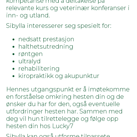
kompetanse med å deltakelse på
relevante kurs og veterinær konferanser i
inn- og utland.
Sibylla interesserer seg spesielt for:
nedsatt prestasjon
halthetsutredning
røntgen
ultralyd
rehabilitering
kiropraktikk og akupunktur
Hennes utgangspunkt er å imøtekomme
en forståelse omkring hesten din og de
ønsker du har for den, også eventuelle
utfordringer hesten har. Sammen med
deg vil hun tilrettelegge og følge opp
hesten din hos Lucky7
Sibylla kan også utforme tilpassete